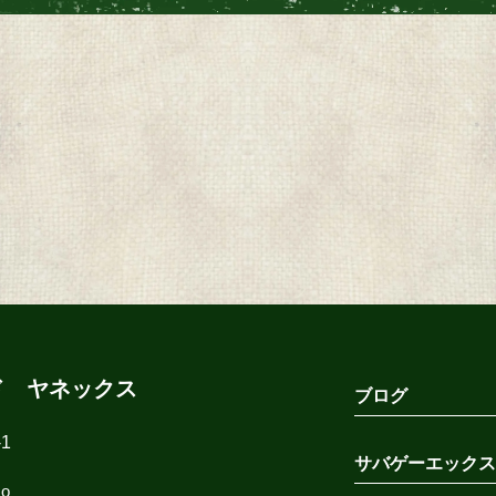
ド ヤネックス
ブログ
1
サバゲーエックス
co