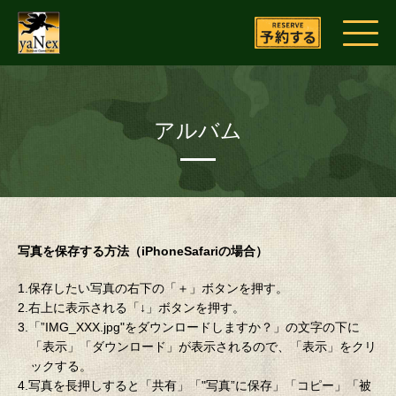
アルバム
写真を保存する方法（iPhoneSafariの場合）
1.保存したい写真の右下の「＋」ボタンを押す。
2.右上に表示される「↓」ボタンを押す。
3.「”IMG_XXX.jpg"をダウンロードしますか？」の文字の下に
「表示」「ダウンロード」が表示されるので、「表示」をクリ
ックする。
4.写真を長押しすると「共有」「"写真”に保存」「コピー」「被