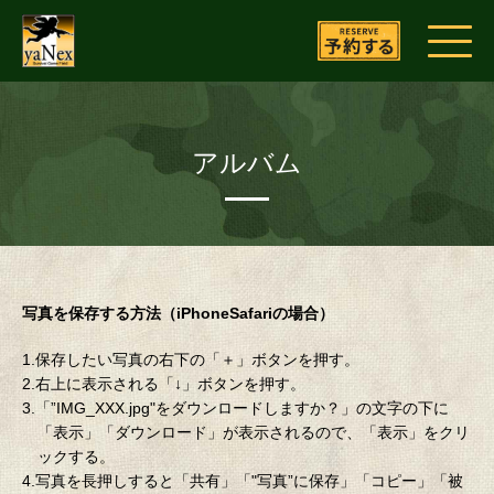
アルバム
写真を保存する方法（iPhoneSafariの場合）
1.保存したい写真の右下の「＋」ボタンを押す。
2.右上に表示される「↓」ボタンを押す。
3.「”IMG_XXX.jpg"をダウンロードしますか？」の文字の下に
「表示」「ダウンロード」が表示されるので、「表示」をクリ
ックする。
4.写真を長押しすると「共有」「"写真”に保存」「コピー」「被