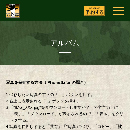
アルバム
写真を保存する方法（iPhoneSafariの場合）
1.保存したい写真の右下の「＋」ボタンを押す。
2.右上に表示される「↓」ボタンを押す。
3.「”IMG_XXX.jpg"をダウンロードしますか？」の文字の下に
「表示」「ダウンロード」が表示されるので、「表示」をクリ
ックする。
4.写真を長押しすると「共有」「"写真”に保存」「コピー」「被