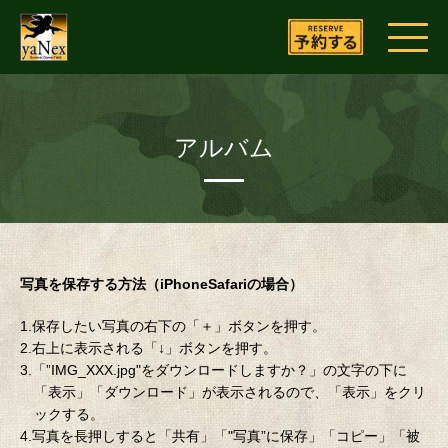
アルバム
写真を保存する方法（iPhoneSafariの場合）
1.保存したい写真の右下の「＋」ボタンを押す。
2.右上に表示される「↓」ボタンを押す。
3.「”IMG_XXX.jpg"をダウンロードしますか？」の文字の下に
「表示」「ダウンロード」が表示されるので、「表示」をクリ
ックする。
4.写真を長押しすると「共有」「"写真”に保存」「コピー」「被