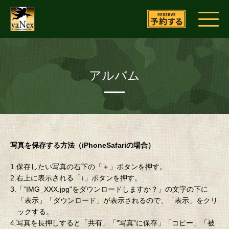
アルバム
写真を保存する方法（iPhoneSafariの場合）
1.保存したい写真の右下の「＋」ボタンを押す。
2.右上に表示される「↓」ボタンを押す。
3.「”IMG_XXX.jpg"をダウンロードしますか？」の文字の下に
「表示」「ダウンロード」が表示されるので、「表示」をクリ
ックする。
4.写真を長押しすると「共有」「"写真”に保存」「コピー」「被