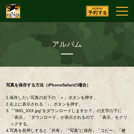
アルバム
写真を保存する方法（iPhoneSafariの場合）
1.保存したい写真の右下の「＋」ボタンを押す。
2.右上に表示される「↓」ボタンを押す。
3.「”IMG_XXX.jpg"をダウンロードしますか？」の文字の下に
「表示」「ダウンロード」が表示されるので、「表示」をクリ
ックする。
4.写真を長押しすると「共有」「"写真”に保存」「コピー」「被