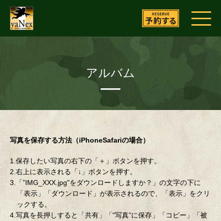
アルバム
写真を保存する方法（iPhoneSafariの場合）
1.保存したい写真の右下の「＋」ボタンを押す。
2.右上に表示される「↓」ボタンを押す。
3.「”IMG_XXX.jpg"をダウンロードしますか？」の文字の下に
「表示」「ダウンロード」が表示されるので、「表示」をクリ
ックする。
4.写真を長押しすると「共有」「"写真”に保存」「コピー」「被