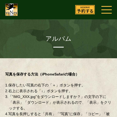
アルバム
写真を保存する方法（iPhoneSafariの場合）
1.保存したい写真の右下の「＋」ボタンを押す。
2.右上に表示される「↓」ボタンを押す。
3.「”IMG_XXX.jpg"をダウンロードしますか？」の文字の下に
「表示」「ダウンロード」が表示されるので、「表示」をクリ
ックする。
4.写真を長押しすると「共有」「"写真”に保存」「コピー」「被