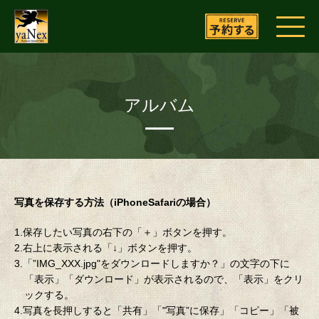
アルバム
写真を保存する方法（iPhoneSafariの場合）
1.保存したい写真の右下の「＋」ボタンを押す。
2.右上に表示される「↓」ボタンを押す。
3.「”IMG_XXX.jpg"をダウンロードしますか？」の文字の下に
「表示」「ダウンロード」が表示されるので、「表示」をクリ
ックする。
4.写真を長押しすると「共有」「"写真”に保存」「コピー」「被