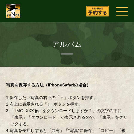
アルバム
写真を保存する方法（iPhoneSafariの場合）
1.保存したい写真の右下の「＋」ボタンを押す。
2.右上に表示される「↓」ボタンを押す。
3.「”IMG_XXX.jpg"をダウンロードしますか？」の文字の下に
「表示」「ダウンロード」が表示されるので、「表示」をクリ
ックする。
4.写真を長押しすると「共有」「"写真”に保存」「コピー」「被