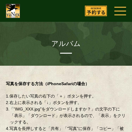
アルバム
写真を保存する方法（iPhoneSafariの場合）
1.保存したい写真の右下の「＋」ボタンを押す。
2.右上に表示される「↓」ボタンを押す。
3.「”IMG_XXX.jpg"をダウンロードしますか？」の文字の下に
「表示」「ダウンロード」が表示されるので、「表示」をクリ
ックする。
4.写真を長押しすると「共有」「"写真”に保存」「コピー」「被