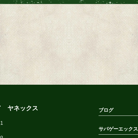
ド ヤネックス
ブログ
1
サバゲーエックス
co