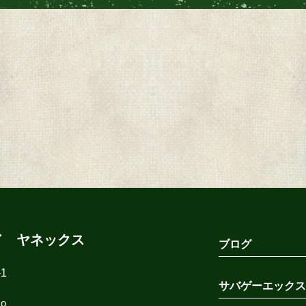
ド ヤネックス
ブログ
1
サバゲーエックス
co