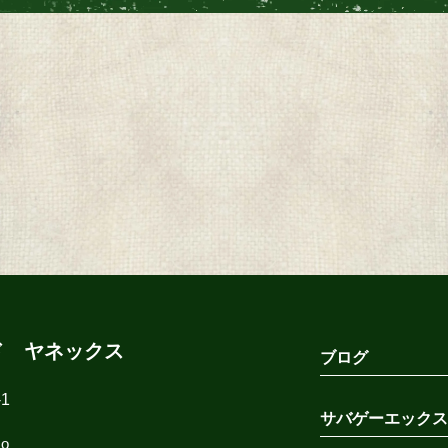
ド ヤネックス
ブログ
1
サバゲーエックス
co