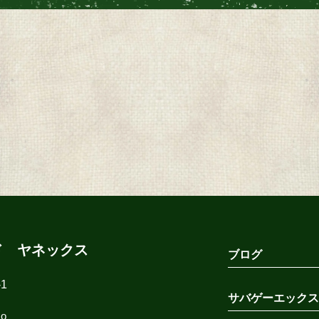
ド ヤネックス
ブログ
1
サバゲーエックス
co