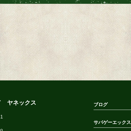
ド ヤネックス
ブログ
1
サバゲーエックス
co